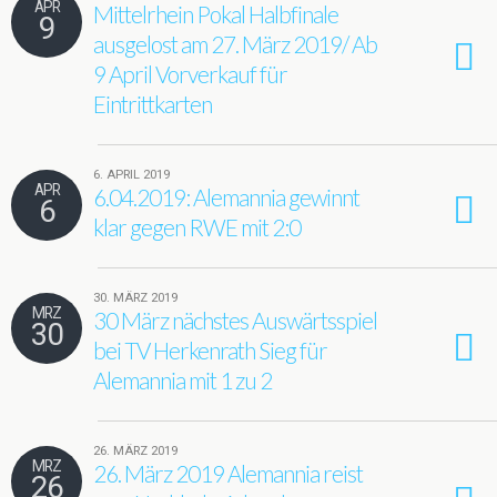
APR
Mittelrhein Pokal Halbfinale
9
ausgelost am 27. März 2019/ Ab
9 April Vorverkauf für
Eintrittkarten
6. APRIL 2019
APR
6.04.2019: Alemannia gewinnt
6
klar gegen RWE mit 2:0
30. MÄRZ 2019
MRZ
30 März nächstes Auswärtsspiel
30
bei TV Herkenrath Sieg für
Alemannia mit 1 zu 2
26. MÄRZ 2019
MRZ
26. März 2019 Alemannia reist
26