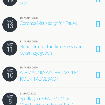
2020
13. MÄRZ 2020
MRZ
Coronoa-Virus sorgt für Pause
13
11. MÄRZ 2020
MRZ
Neuer Trainer für die neue Sasion
11
bekanntgegeben
10. MÄRZ 2020
MRZ
ALEMANNIA AACHEN VS. 1.FC
10
KÖLN II ABGESAGT
8. MÄRZ 2020
MRZ
Spieltag am 8 März 2020 in
8
Oberhausen Endstand 1 zu 1