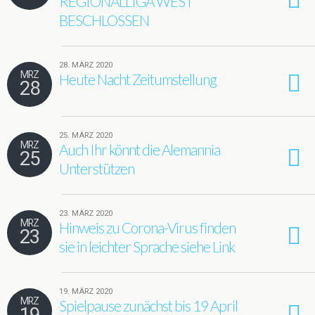
REGIONALLIGA WEST
BESCHLOSSEN
28. MÄRZ 2020
MRZ
Heute Nacht Zeitumstellung
28
25. MÄRZ 2020
MRZ
Auch Ihr könnt die Alemannia
25
Unterstützen
23. MÄRZ 2020
MRZ
Hinweis zu Corona-Virus finden
23
sie in leichter Sprache siehe Link
19. MÄRZ 2020
MRZ
Spielpause zunächst bis 19 April
19