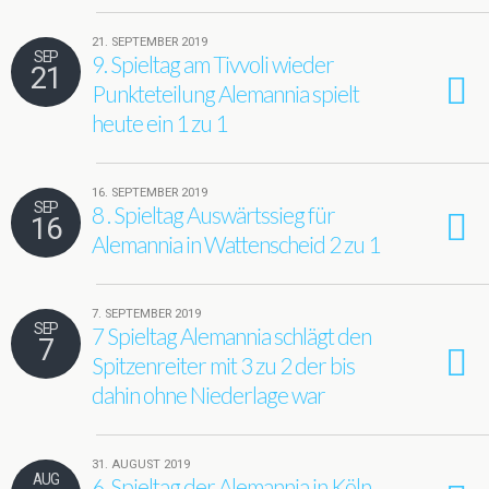
21. SEPTEMBER 2019
SEP
9. Spieltag am Tivvoli wieder
21
Punkteteilung Alemannia spielt
heute ein 1 zu 1
16. SEPTEMBER 2019
SEP
8 . Spieltag Auswärtssieg für
16
Alemannia in Wattenscheid 2 zu 1
7. SEPTEMBER 2019
SEP
7 Spieltag Alemannia schlägt den
7
Spitzenreiter mit 3 zu 2 der bis
dahin ohne Niederlage war
31. AUGUST 2019
AUG
6. Spieltag der Alemannia in Köln