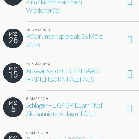
zum Nachholspiel nach
Wiedenbrück
26. MÄRZ 2019
MRZ
Rückrunden spiele ab 26 Mörz
26
2018
15. MÄRZ 2019
MRZ
Auswärtsspiel GEGEN KAAN-
15
MARIENBORN FÄLLT AUS
5. MÄRZ 2019
MRZ
Schlager – LIGA SPIEL am Tivoli
5
Alemannia unterlag mit 0zu 1
5. MÄRZ 2019
MRZ