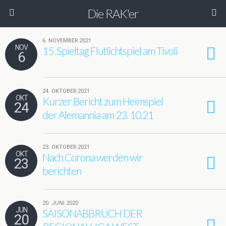
Die RAK'er
6. NOVEMBER 2021
NOV
15 .Spieltag Flutlichtspiel am Tivoli
6
24. OKTOBER 2021
OKT
Kurzer Bericht zum Heimspiel
24
der Alemannia am 23. 10.21
23. OKTOBER 2021
OKT
Nach Corona werden wir
23
berichten
20. JUNI 2020
JUN
SAISONABBRUCH DER
20