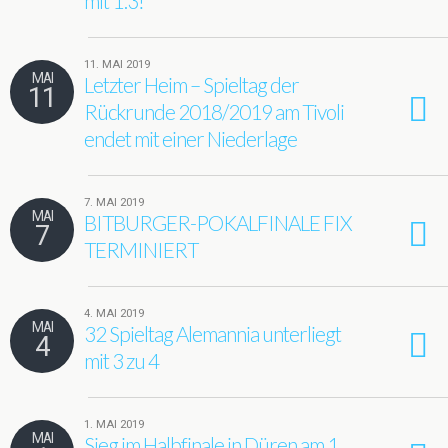
mit 1:3!
11. MAI 2019
MAI
Letzter Heim – Spieltag der
11
Rückrunde 2018/2019 am Tivoli
endet mit einer Niederlage
7. MAI 2019
MAI
BITBURGER-POKALFINALE FIX
7
TERMINIERT
4. MAI 2019
MAI
32 Spieltag Alemannia unterliegt
4
mit 3 zu 4
1. MAI 2019
MAI
Sieg im Halbfinale in Düren am 1