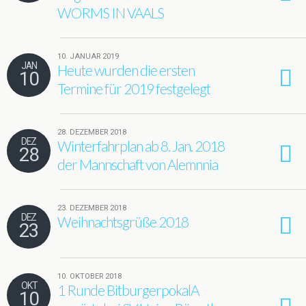
WORMS IN VAALS
10. JANUAR 2019
JAN
Heute wurden die ersten
10
Termine für 2019 festgelegt
28. DEZEMBER 2018
DEZ
Winterfahrplan ab 8. Jan. 2018
28
der Mannschaft von Alemnnia
23. DEZEMBER 2018
DEZ
Weihnachtsgrüße 2018
23
10. OKTOBER 2018
OKT
1 Runde BitburgerpokalA
10