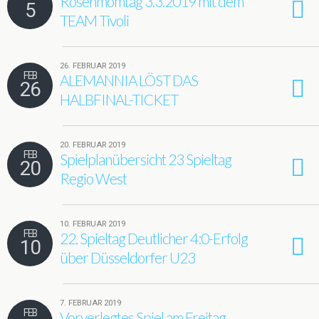
Rosenmomtag 3.3.2019 mit dem
5
TEAM Tivoli
26. FEBRUAR 2019
FEB
ALEMANNIA LÖST DAS
26
HALBFINAL-TICKET
20. FEBRUAR 2019
FEB
Spielplanübersicht 23 Spieltag
20
Regio West
10. FEBRUAR 2019
FEB
22. Spieltag Deutlicher 4:0-Erfolg
10
über Düsseldorfer U23
7. FEBRUAR 2019
FEB
Vorverlegtes Spiel am Freitag