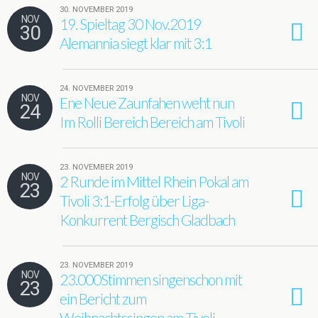
30. NOVEMBER 2019
NOV
19. Spieltag 30 Nov.2019
30
Alemannia siegt klar mit 3:1
24. NOVEMBER 2019
NOV
Ene Neue Zaunfahen weht nun
24
Im Rolli Bereich Bereich am Tivoli
23. NOVEMBER 2019
NOV
2 Runde im Mittel Rhein Pokal am
23
Tivoli 3:1-Erfolg über Liga-
Konkurrent Bergisch Gladbach
23. NOVEMBER 2019
NOV
23.000Stimmen singenschon mit
23
ein Bericht zum
Weihnachtssingen am Tivoli