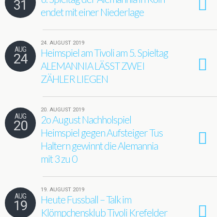
31
endet mit einer Niederlage
24. AUGUST 2019
AUG
Heimspiel am Tivoli am 5. Spieltag
24
ALEMANNIA LÄSST ZWEI
ZÄHLER LIEGEN
20. AUGUST 2019
AUG
2o August Nachholspiel
20
Heimspiel gegen Aufsteiger Tus
Haltern gewinnt die Alemannia
mit 3 zu 0
19. AUGUST 2019
AUG
Heute Fussball – Talk im
19
Klömpchensklub Tivoli Krefelder