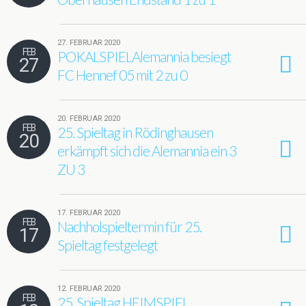
27. FEBRUAR 2020
FEB
POKALSPIELAlemannia besiegt
27
FC Hennef 05 mit 2 zu 0
20. FEBRUAR 2020
FEB
25. Spieltag in Rödinghausen
20
erkämpft sich die Alemannia ein 3
ZU 3
17. FEBRUAR 2020
FEB
Nachholspieltermin für 25.
17
Spieltag festgelegt
12. FEBRUAR 2020
FEB
25. Spieltag HEIMSPIEL